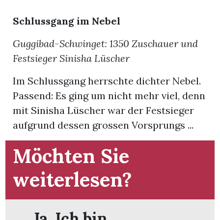
Schlussgang im Nebel
App
Guggibad-Schwinget: 1350 Zuschauer und
hlen
Festsieger Sinisha Lüscher
Im Schlussgang herrschte dichter Nebel.
Passend: Es ging um nicht mehr viel, denn
ten
mit Sinisha Lüscher war der Festsieger
aufgrund dessen grossen Vorsprungs ...
emgarten
Möchten Sie
weiterlesen?
len
Ja. Ich bin