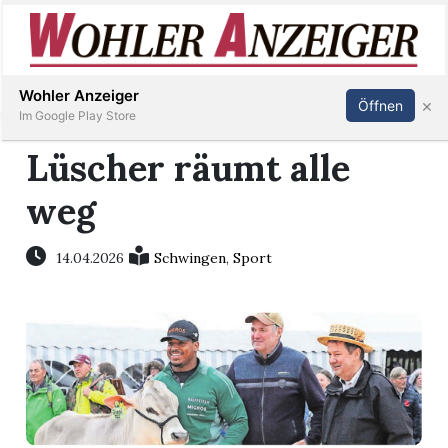
Inserieren
Abonnieren
Anmelden
Wohler Anzeiger
×
Öffnen
Im Google Play Store
Lüscher räumt alle
weg
Immobilien
Veranstaltungen
14.04.2026
Schwingen
,
Sport
Stellen
E-
Paper
Newsletter