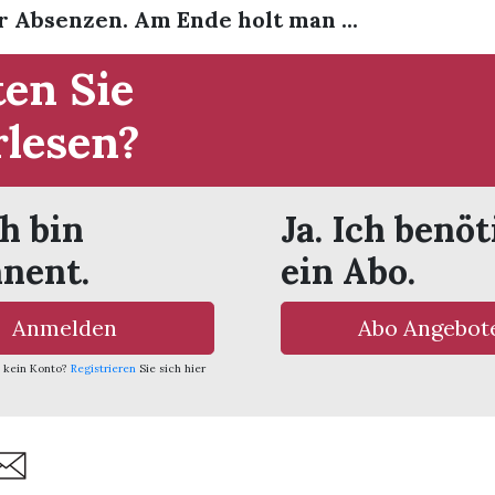
 Absenzen. Am Ende holt man ...
en Sie
rlesen?
ch bin
Ja. Ich benöt
nent.
ein Abo.
Anmelden
Abo Angebot
 kein Konto?
Registrieren
Sie sich hier
are