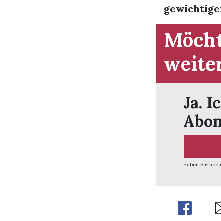
gewichtiger
Möcht
weite
Ja. I
Abon
Haben Sie noch
Share
Sh