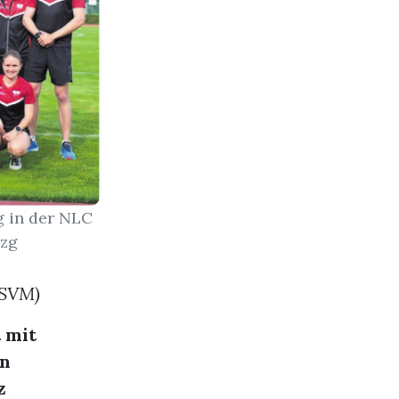
g in der NLC
 zg
(SVM)
 mit
en
z