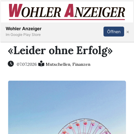
Inserieren
Abonnieren
Anmelden
Wohler Anzeiger
×
Öffnen
Im Google Play Store
«Leider ohne Erfolg»
Immobilien
07.07.2026
Mutschellen
,
Finanzen
Veranstaltungen
Stellen
E-
Paper
Newsletter