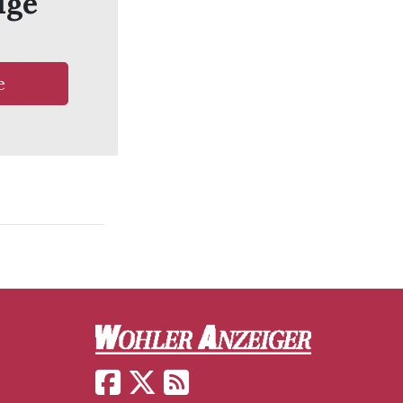
ige
e