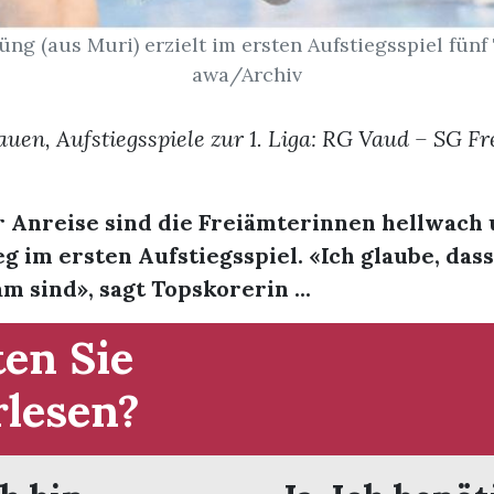
ng (aus Muri) erzielt im ersten Aufstiegsspiel fünf 
awa/Archiv
auen, Aufstiegsspiele zur 1. Liga: RG Vaud – SG F
r Anreise sind die Freiämterinnen hellwach
eg im ersten Aufstiegsspiel. «Ich glaube, das
m sind», sagt Topskorerin ...
en Sie
rlesen?