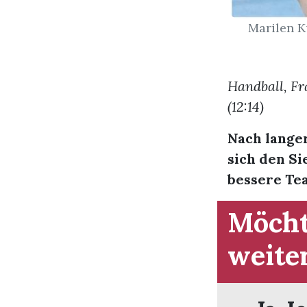
Marilen Kü
Handball, Fr
(12:14)
Nach lange
sich den Si
bessere Tea
Möcht
weite