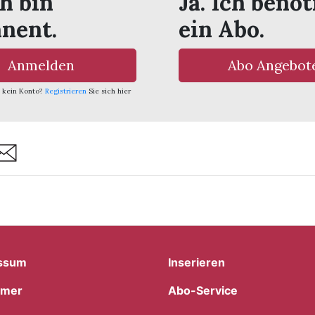
ch bin
Ja. Ich benöt
nent.
ein Abo.
Anmelden
Abo Angebot
 kein Konto?
Registrieren
Sie sich hier
are
ssum
Inserieren
imer
Abo-Service