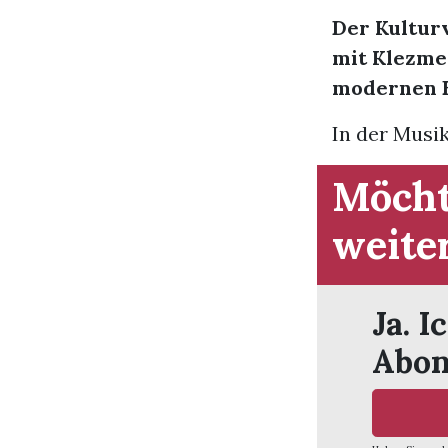
Der Kultur
mit Klezme
modernen E
In der Musik
Möcht
weite
Ja. I
Abon