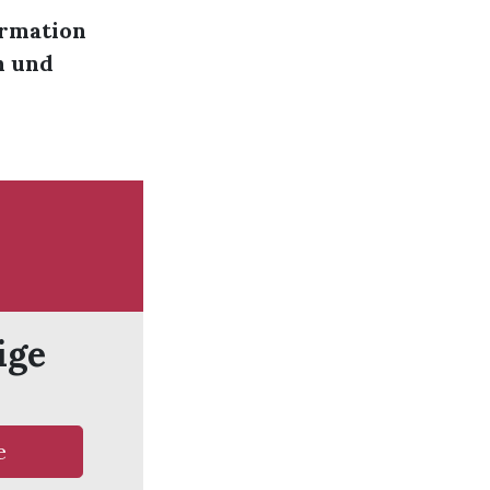
ormation
n und
ige
e