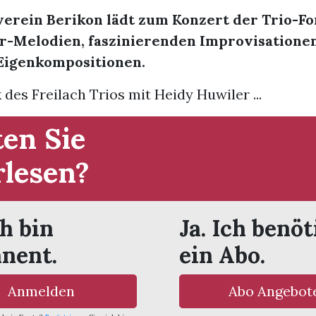
verein Berikon lädt zum Konzert der Trio-F
r-Melodien, faszinierenden Improvisatione
igenkompositionen.
 des Freilach Trios mit Heidy Huwiler ...
en Sie
rlesen?
ch bin
Ja. Ich benöt
nent.
ein Abo.
Anmelden
Abo Angebot