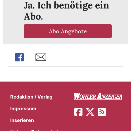
Ja. Ich benötige ein
Abo.
Abo Angebote
Share
Share
Redaktion / Verlag
en
Impressum
Inserieren