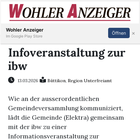
Inserieren
Abonnieren
Anmelden
Wohler Anzeiger
×
Öffnen
Im Google Play Store
Infoveranstaltung zur
ibw
Immobilien
Veranstaltungen
13.03.2026
Büttikon
,
Region Unterfreiamt
Wie an der ausserordentlichen
Stellen
Gemeindeversammlung kommuniziert,
E-
lädt die Gemeinde (Elektra) gemeinsam
Paper
mit der ibw zu einer
Informationsveranstaltung zur
Newsletter