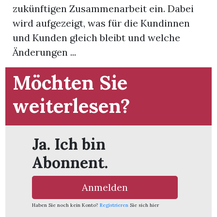
zukünftigen Zusammenarbeit ein. Dabei
wird aufgezeigt, was für die Kundinnen
App
und Kunden gleich bleibt und welche
hlen
Änderungen ...
Möchten Sie
weiterlesen?
ten
emgarten
Ja. Ich bin
Abonnent.
len
Anmelden
Haben Sie noch kein Konto?
Registrieren
Sie sich hier