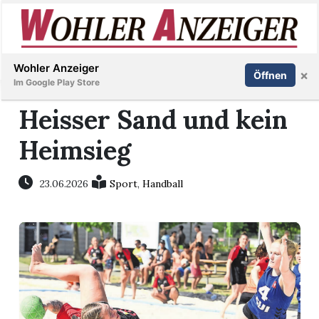
Inserieren
Abonnieren
Anmelden
Wohler Anzeiger
×
Öffnen
Im Google Play Store
Heisser Sand und kein
Heimsieg
Immobilien
Veranstaltungen
23.06.2026
Sport
,
Handball
Stellen
E-
Paper
Newsletter