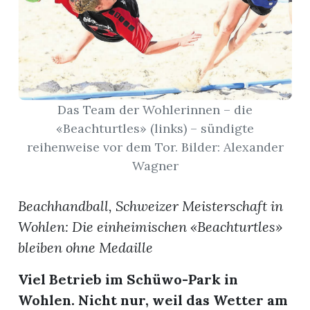
App
hlen
Das Team der Wohlerinnen – die
«Beachturtles» (links) – sündigte
ten
reihenweise vor dem Tor. Bilder: Alexander
Wagner
emgarten
Beachhandball, Schweizer Meisterschaft in
Wohlen: Die einheimischen «Beachturtles»
bleiben ohne Medaille
len
Viel Betrieb im Schüwo-Park in
Wohlen. Nicht nur, weil das Wetter am