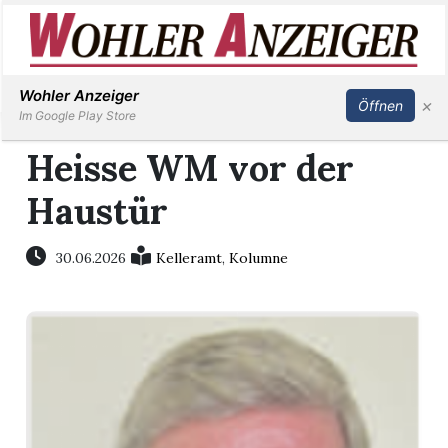
Inserieren
Abonnieren
Anmelden
Wohler Anzeiger
×
Öffnen
Im Google Play Store
Heisse WM vor der
Haustür
Immobilien
Veranstaltungen
30.06.2026
Kelleramt
,
Kolumne
Stellen
E-
Paper
Newsletter