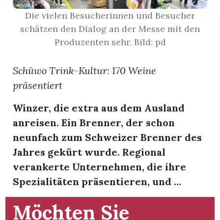
Die vielen Besucherinnen und Besucher
App
schätzen den Dialog an der Messe mit den
Produzenten sehr. Bild: pd
hlen
Schüwo Trink-Kultur: 170 Weine
präsentiert
ten
Winzer, die extra aus dem Ausland
anreisen. Ein Brenner, der schon
emgarten
neunfach zum Schweizer Brenner des
Jahres gekürt wurde. Regional
verankerte Unternehmen, die ihre
Spezialitäten präsentieren, und ...
len
Möchten Sie