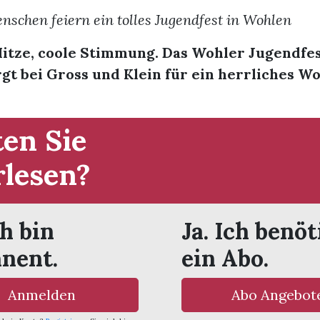
schen feiern ein tolles Jugendfest in Wohlen
itze, coole Stimmung. Das Wohler Jugendfe
rgt bei Gross und Klein für ein herrliches 
en Sie
rlesen?
ch bin
Ja. Ich benöt
nent.
ein Abo.
Anmelden
Abo Angebot