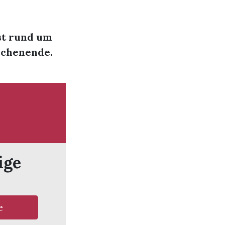
st rund um
Wochenende.
ige
e