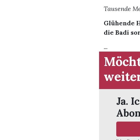
Tausende Men
Glühende H
die Badi so
...
Möcht
weite
Ja. I
Abon