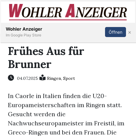
Inserieren
Abonnieren
Anmelden
Wohler Anzeiger
×
Öffnen
Im Google Play Store
Frühes Aus für
Brunner
Immobilien
Veranstaltungen
04.07.2025
Ringen
,
Sport
In Caorle in Italien finden die U20-
Stellen
Europameisterschaften im Ringen statt.
E-
Gesucht werden die
Paper
Nachwuchseuropameister im Freistil, im
Greco-Ringen und bei den Frauen. Die
Newsletter