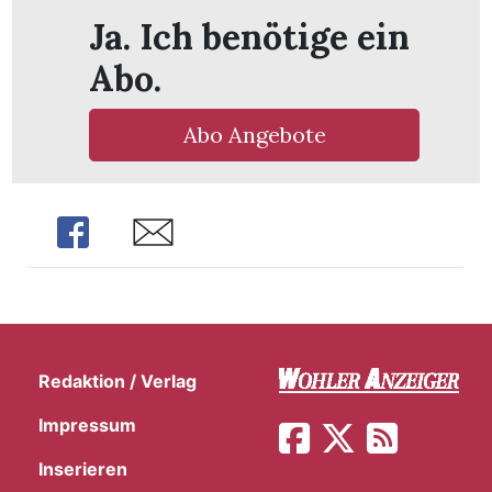
Ja. Ich benötige ein
Abo.
Abo Angebote
Share
Share
Redaktion / Verlag
en
Impressum
Inserieren