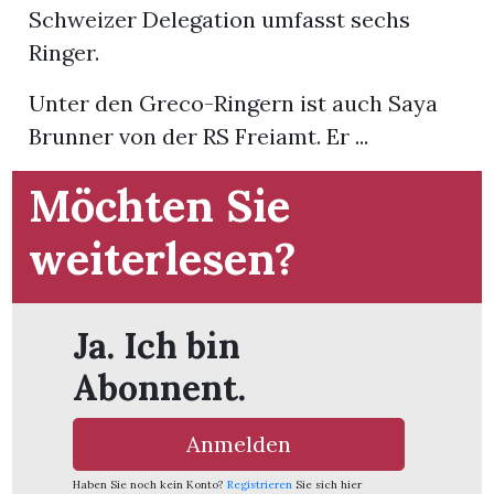
Schweizer Delegation umfasst sechs
Ringer.
App
hlen
Unter den Greco-Ringern ist auch Saya
Brunner von der RS Freiamt. Er ...
Möchten Sie
ten
weiterlesen?
emgarten
Ja. Ich bin
Abonnent.
len
Anmelden
Haben Sie noch kein Konto?
Registrieren
Sie sich hier