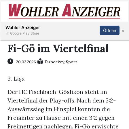
Inserieren
Abonnieren
Anmelden
Wohler Anzeiger
×
Öffnen
Im Google Play Store
Fi-Gö im Viertelfinal
Immobilien
20.02.2026
Eishockey
,
Sport
Veranstaltungen
3. Liga
Stellen
Der HC Fischbach-Göslikon steht im
Viertelfinal der Play-offs. Nach dem 5:2-
E-
Auswärtssieg im Hinspiel konnten die
Paper
Freiämter zu Hause mit einen 3:2 gegen
Freimettigen nachlegen. Fi-Gö erwischte
Newsletter