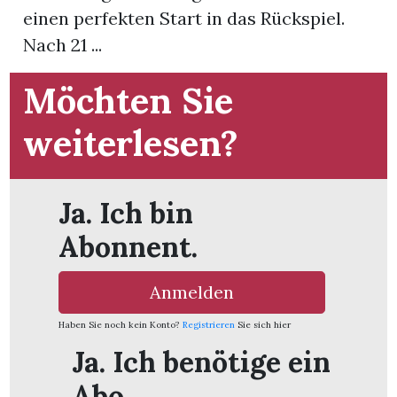
einen perfekten Start in das Rückspiel.
Nach 21 ...
App
hlen
Möchten Sie
weiterlesen?
ten
Ja. Ich bin
Abonnent.
emgarten
Anmelden
Haben Sie noch kein Konto?
Registrieren
Sie sich hier
len
Ja. Ich benötige ein
Abo.