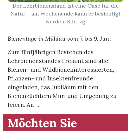
Der Lehrbienenstand ist eine Oase für die
Natur – am Wochenende kann er besichtigt
App
werden. Bild: zg
hlen
Bienentage in Mühlau vom 7. bis 9. Juni
Zum fünfjährigen Bestehen des
Lehrbienenstandes Freiamt sind alle
ten
Bienen- und Wildbieneninteressierten,
Pflanzen- und Insektenfreunde
emgarten
eingeladen, das Jubiläum mit den
Bienenzüchtern Muri und Umgebung zu
feiern. An ...
len
Möchten Sie