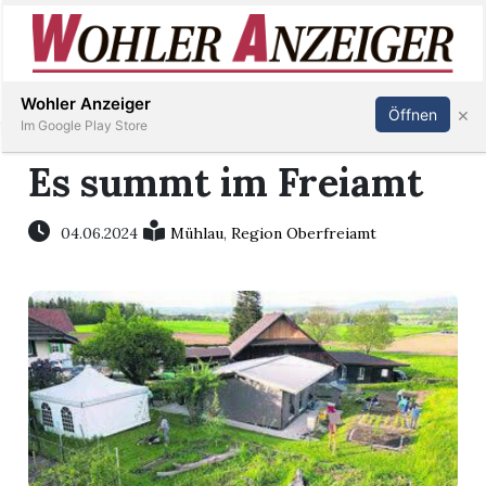
Inserieren
Abonnieren
Anmelden
Wohler Anzeiger
×
Öffnen
Im Google Play Store
Es summt im Freiamt
Immobilien
04.06.2024
Mühlau
,
Region Oberfreiamt
Veranstaltungen
Stellen
E-
Paper
Newsletter