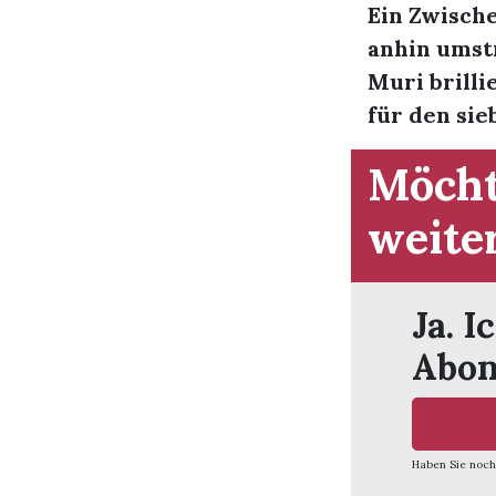
Ein Zwische
anhin umstr
Muri brilli
für den sieb
Möcht
weite
Ja. I
Abon
Haben Sie noch