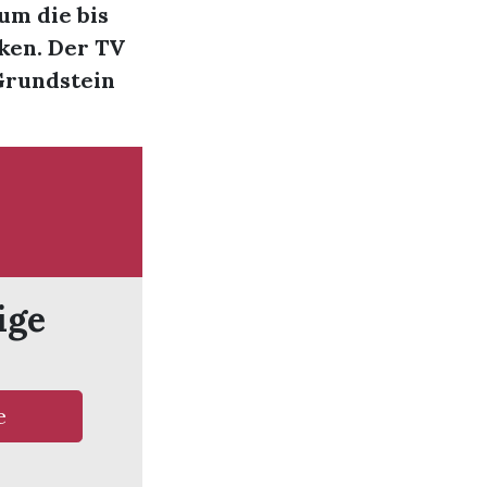
um die bis
nken. Der TV
 Grundstein
ige
e