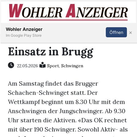
Inserieren
Abonnieren
Anmelden
Wohler Anzeiger
×
Öffnen
Im Google Play Store
Einsatz in Brugg
Immobilien
22.05.2026
Sport
,
Schwingen
Veranstaltungen
Am Samstag findet das Brugger
Schachen-Schwinget statt. Der
Stellen
Wettkampf beginnt um 8.30 Uhr mit dem
Anschwingen der Jungschwinger. Ab 9.30
E-
Uhr starten die Aktiven. «Das OK rechnet
Paper
mit über 190 Schwinger. Sowohl Aktiv- als
Newsletter