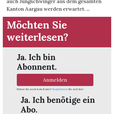
auch Jungschwinger aus dem gesamten
Kanton Aargau werden erwartet. ...
App
Möchten Sie
hlen
weiterlesen?
ten
Ja. Ich bin
Abonnent.
emgarten
Anmelden
Haben Sie noch kein Konto?
Registrieren
Sie sich hier
len
Ja. Ich benötige ein
Abo.