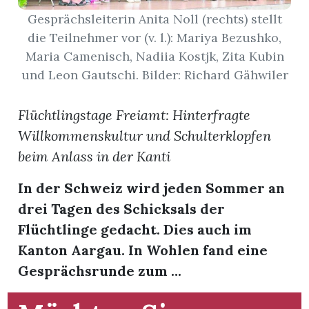
Gesprächsleiterin Anita Noll (rechts) stellt
App
die Teilnehmer vor (v. l.): Mariya Bezushko,
Maria Camenisch, Nadiia Kostjk, Zita Kubin
hlen
und Leon Gautschi. Bilder: Richard Gähwiler
Flüchtlingstage Freiamt: Hinterfragte
Willkommenskultur und Schulterklopfen
ten
beim Anlass in der Kanti
In der Schweiz wird jeden Sommer an
emgarten
drei Tagen des Schicksals der
Flüchtlinge gedacht. Dies auch im
Kanton Aargau. In Wohlen fand eine
len
Gesprächsrunde zum ...