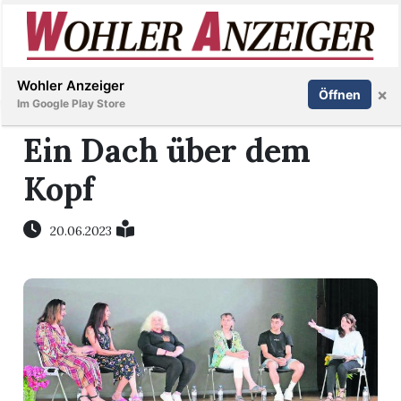
Inserieren
Abonnieren
Anmelden
Wohler Anzeiger
×
Öffnen
Im Google Play Store
Ein Dach über dem
Kopf
Immobilien
Veranstaltungen
20.06.2023
Stellen
E-
Paper
Newsletter