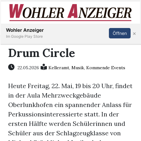
Inserieren
Abonnieren
Anmelden
Wohler Anzeiger
×
Öffnen
Im Google Play Store
Drum Circle
Immobilien
22.05.2026
Kelleramt
,
Musik
,
Kommende Events
Veranstaltungen
Heute Freitag, 22. Mai, 19 bis 20 Uhr, findet
in der Aula Mehrzweckgebäude
Stellen
Oberlunkhofen ein spannender Anlass für
Perkussionsinteressierte statt. In der
E-
ersten Hälfte werden Schülerinnen und
Paper
Schüler aus der Schlagzeugklasse von
Newsletter