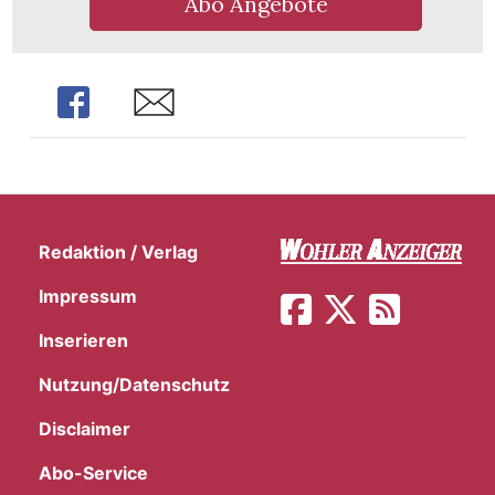
Abo Angebote
Share
Share
Redaktion / Verlag
Impressum
Inserieren
Nutzung/Datenschutz
en
Disclaimer
Abo-Service