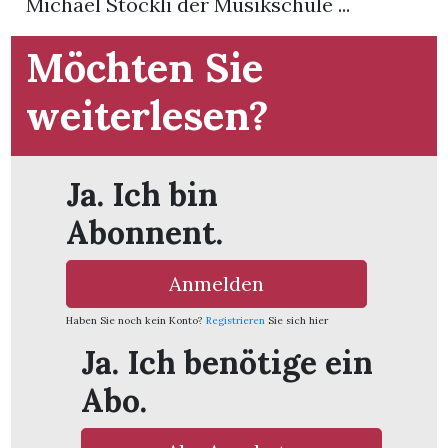
Michael Stöckli der Musikschule ...
App
Möchten Sie
hlen
weiterlesen?
Ja. Ich bin
ten
Abonnent.
emgarten
Anmelden
Haben Sie noch kein Konto?
Registrieren
Sie sich hier
Ja. Ich benötige ein
len
Abo.