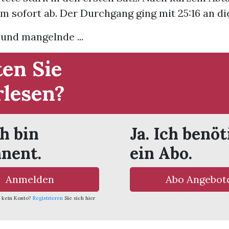
m sofort ab. Der Durchgang ging mit 25:16 an di
 und mangelnde ...
en Sie
rlesen?
ch bin
Ja. Ich benöt
nent.
ein Abo.
Anmelden
Abo Angebot
 kein Konto?
Registrieren
Sie sich hier