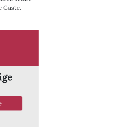
e Gäste.
ige
e