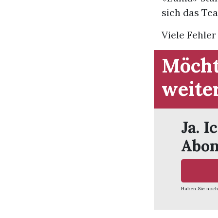
sich das Tea
Viele Fehler
Möcht
weite
Ja. I
Abon
Haben Sie noch