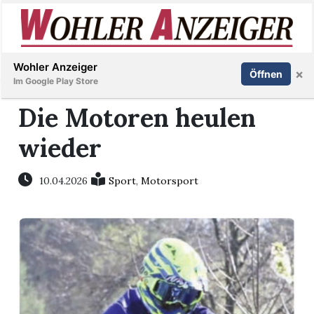
Inserieren
Abonnieren
Anmelden
Wohler Anzeiger
×
Öffnen
Im Google Play Store
Die Motoren heulen
wieder
Immobilien
Veranstaltungen
10.04.2026
Sport
,
Motorsport
Stellen
E-
Paper
Newsletter