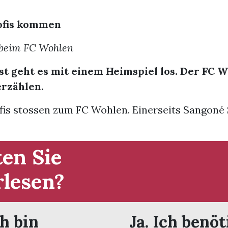
ofis kommen
 beim FC Wohlen
t geht es mit einem Heimspiel los. Der FC W
erzählen.
fis stossen zum FC Wohlen. Einerseits Sangoné 
en Sie
rlesen?
ch bin
Ja. Ich benöt