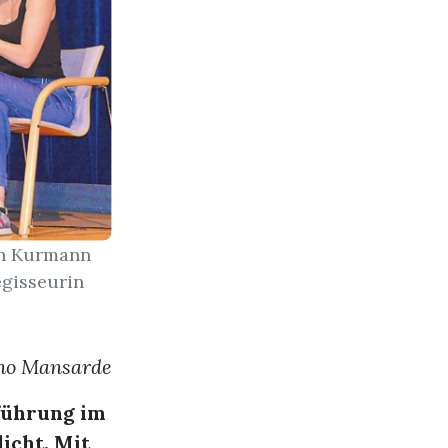
on Kurmann
egisseurin
Kino Mansarde
rführung im
icht. Mit