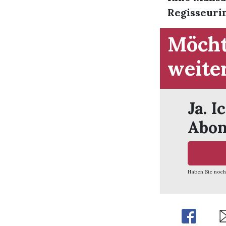
Regisseurin
Möcht
weite
Ja. I
Abon
Haben Sie noch
Share
Sh