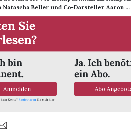
 Natascha Beller und Co-Darsteller Aaron ...
en Sie
rlesen?
ch bin
Ja. Ich benöt
nent.
ein Abo.
Anmelden
Abo Angebot
 kein Konto?
Registrieren
Sie sich hier
are