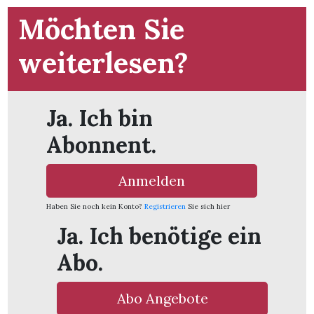
Möchten Sie
weiterlesen?
Ja. Ich bin
Abonnent.
Anmelden
Haben Sie noch kein Konto?
Registrieren
Sie sich hier
Ja. Ich benötige ein
en
Abo.
Abo Angebote