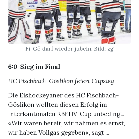
App
hlen
Fi-Gö darf wieder jubeln. Bild: zg
ten
6:0-Sieg im Final
HC Fischbach-Göslikon feiert Cupsieg
emgarten
Die Eishockeyaner des HC Fischbach-
Göslikon wollten diesen Erfolg im
Interkantonalen KBEHV-Cup unbedingt.
len
«Wir waren bereit, wir nahmen es ernst,
wir haben Vollgas gegeben», sagt ...