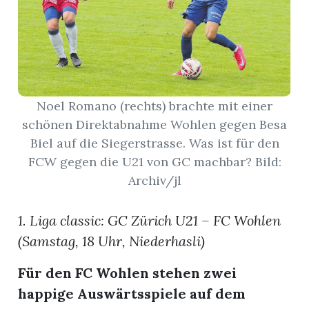
App
hlen
Noel Romano (rechts) brachte mit einer
schönen Direktabnahme Wohlen gegen Besa
Biel auf die Siegerstrasse. Was ist für den
ten
FCW gegen die U21 von GC machbar? Bild:
Archiv/jl
emgarten
1. Liga classic: GC Zürich U21 – FC Wohlen
(Samstag, 18 Uhr, Niederhasli)
len
Für den FC Wohlen stehen zwei
happige Auswärtsspiele auf dem