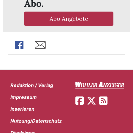
Abo.
Abo Angebote
Share
Share
Redaktion / Verlag
Impressum
en
Inserieren
Nutzung/Datenschutz
Disclaimer