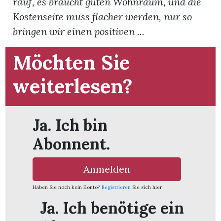
rauf, es braucht guten Wohnraum, und die
Kostenseite muss flacher werden, nur so
App
bringen wir einen positiven ...
hlen
Möchten Sie
weiterlesen?
ten
Ja. Ich bin
emgarten
Abonnent.
Anmelden
len
Haben Sie noch kein Konto?
Registrieren
Sie sich hier
Ja. Ich benötige ein