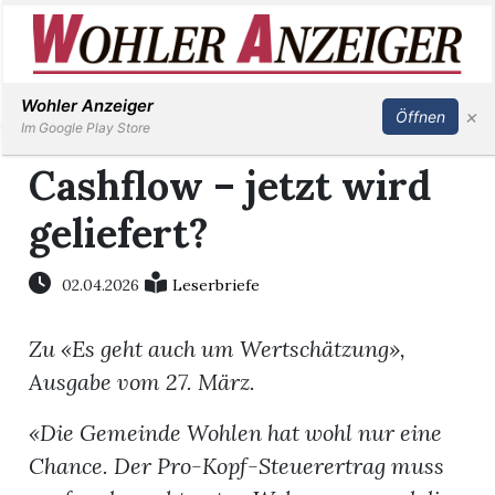
Inserieren
Abonnieren
Anmelden
Wohler Anzeiger
×
Öffnen
Im Google Play Store
Cashflow – jetzt wird
geliefert?
Immobilien
Veranstaltungen
02.04.2026
Leserbriefe
Zu «Es geht auch um Wertschätzung»,
Stellen
Ausgabe vom 27. März.
E-
«Die Gemeinde Wohlen hat wohl nur eine
Paper
Chance. Der Pro-Kopf-Steuerertrag muss
Newsletter