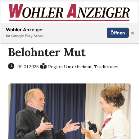
Inserieren
Abonnieren
Anmelden
Wohler Anzeiger
×
Öffnen
Im Google Play Store
Belohnter Mut
Immobilien
09.01.2026
Region Unterfreiamt
,
Traditionen
Veranstaltungen
Stellen
E-
Paper
Newsletter