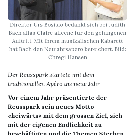
App
Direktor Urs Bosisio bedankt sich bei Judith
hlen
Bach alias Claire alleene für den gelungenen
Auftritt. Mit ihrem musikalischen Kabarett
hat Bach den Neujahrsapéro bereichert. Bild:
Chregi Hansen
ten
Der Reusspark startete mit dem
traditionellen Apéro ins neue Jahr
emgarten
Vor einem Jahr präsentierte der
Reusspark sein neues Motto
len
«heiwärts» mit dem grossen Ziel, sich
mit der eigenen Endlichkeit zu
beschäftigen und die Themen Sterben