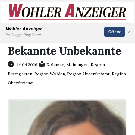
Inserieren
Abonnieren
Anmelden
Wohler Anzeiger
×
Öffnen
Im Google Play Store
Bekannte Unbekannte
Immobilien
14.04.2026
Kolumne
,
Meinungen
,
Region
Bremgarten
,
Region Wohlen
,
Region Unterfreiamt
,
Region
Veranstaltungen
Oberfreiamt
Stellen
E-
Paper
Newsletter