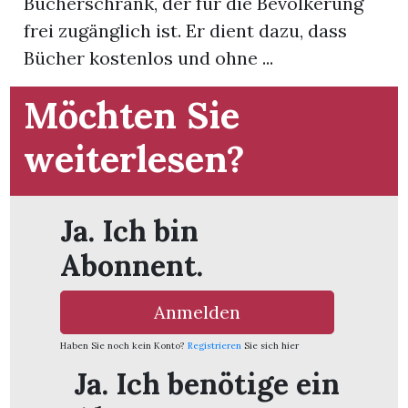
Bücherschrank, der für die Bevölkerung
frei zugänglich ist. Er dient dazu, dass
App
Bücher kostenlos und ohne ...
hlen
Möchten Sie
weiterlesen?
ten
Ja. Ich bin
emgarten
Abonnent.
Anmelden
len
Haben Sie noch kein Konto?
Registrieren
Sie sich hier
Ja. Ich benötige ein