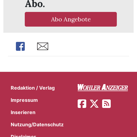
Abo.
Abo Angebote
Share
Share
Redaktion / Verlag
Impressum
en
Inserieren
Nutzung/Datenschutz
Disclaimer