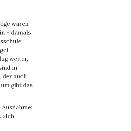
tiege waren
ein – damals
isschule
gel
lug weiter,
sind in
, der auch
um gibt das
ge Ausnahme:
. «Ich