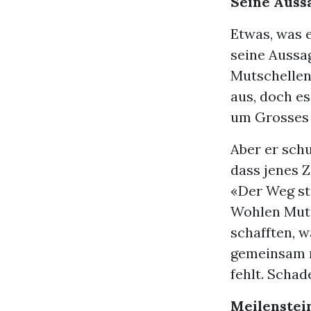
Seine Auss
Etwas, was e
seine Aussag
Mutschellen 
aus, doch es
um Grosses z
Aber er sch
dass jenes Z
«Der Weg sti
Wohlen Mutsc
schafften, w
gemeinsam m
fehlt. Schad
Meilenstei