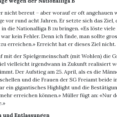
age wegen der Nationalliga B
r nicht bereut – aber worauf er oft angehauen wi
e vor rund acht Jahren. Er setzte sich das Ziel,
in die Nationalliga B zu bringen. «Es löste viel
 war kein Fehler. Denn ich finde, man sollte gro
u erreichen.» Erreicht hat er dieses Ziel nicht.
uf mit der Spielgemeinschaft (mit Wohlen) die G
iel vielleicht irgendwann in Zukunft realisiert 
mmt. Der Aufstieg am 25. April, als es die Män
hellen und die Frauen der SG Freiamt beide in 
ar ein gigantisches Highlight und die Bestätigun
ehr erreichen können.» Müller fügt an: «Nur d
e.»
n und Entlassungen