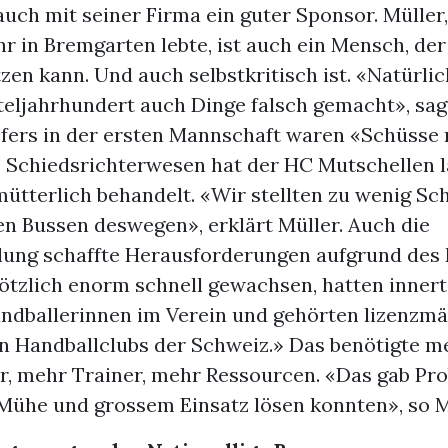
uch mit seiner Firma ein guter Sponsor. Müller,
hr in Bremgarten lebte, ist auch ein Mensch, der
zen kann. Und auch selbstkritisch ist. «Natürli
eljahrhundert auch Dinge falsch gemacht», sagt
sfers in der ersten Mannschaft waren «Schüsse
s Schiedsrichterwesen hat der HC Mutschellen l
fmütterlich behandelt. «Wir stellten zu wenig Sc
en Bussen deswegen», erklärt Müller. Auch die
lung schaffte Herausforderungen aufgrund des E
lötzlich enorm schnell gewachsen, hatten inner
andballerinnen im Verein und gehörten lizenzmä
en Handballclubs der Schweiz.» Das benötigte m
ur, mehr Trainer, mehr Ressourcen. «Das gab Pro
 Mühe und grossem Einsatz lösen konnten», so M