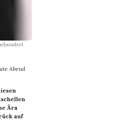
ahrhundert
eute Abend
diesen
tschellen
he Ära
rück auf