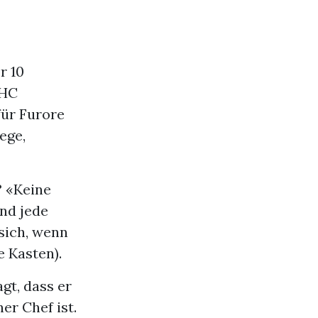
r 10
 HC
für Furore
iege,
? «Keine
nd jede
sich, wenn
e Kasten).
gt, dass er
er Chef ist.