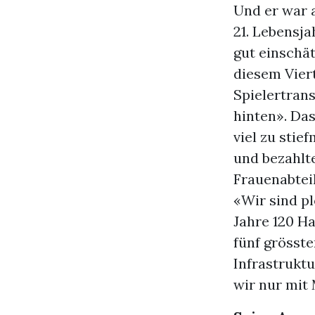
Und er war a
21. Lebensja
gut einschät
diesem Viert
Spielertran
hinten». Da
viel zu stie
und bezahlt
Frauenabtei
«Wir sind p
Jahre 120 H
fünf grösst
Infrastrukt
wir nur mit