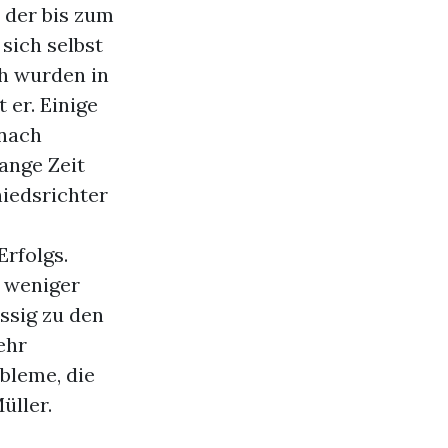
 der bis zum
 sich selbst
ch wurden in
 er. Einige
 nach
ange Zeit
hiedsrichter
rfolgs.
t weniger
ssig zu den
ehr
bleme, die
üller.