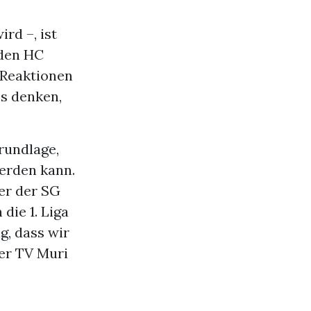
rd –, ist
 den HC
e Reaktionen
ss denken,
rundlage,
werden kann.
ner der SG
die 1. Liga
g, dass wir
er TV Muri