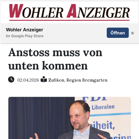
Inserieren
Abonnieren
Anmelden
Wohler Anzeiger
×
Öffnen
Im Google Play Store
Anstoss muss von
unten kommen
Immobilien
Veranstaltungen
02.04.2026
Zufikon
,
Region Bremgarten
Stellen
E-
Paper
Newsletter