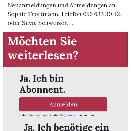
Neuanmeldungen und Abmeldungen an
Sophie Trottmann, Telefon 056 633 30 42,
App
oder Silvia Schweizer, ...
hlen
Möchten Sie
weiterlesen?
ten
Ja. Ich bin
emgarten
Abonnent.
Anmelden
len
Haben Sie noch kein Konto?
Registrieren
Sie sich hier
Ja. Ich benötige ein