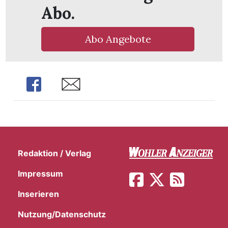
Abo.
Abo Angebote
Share
Share
Redaktion / Verlag
Impressum
en
Inserieren
Nutzung/Datenschutz