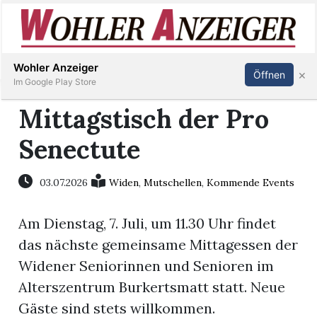
Inserieren
Abonnieren
Anmelden
Wohler Anzeiger
×
Öffnen
Im Google Play Store
Mittagstisch der Pro
Senectute
Immobilien
Veranstaltungen
03.07.2026
Widen
,
Mutschellen
,
Kommende Events
Am Dienstag, 7. Juli, um 11.30 Uhr findet
Stellen
das nächste gemeinsame Mittagessen der
E-
Widener Seniorinnen und Senioren im
Paper
Alterszentrum Burkertsmatt statt. Neue
Gäste sind stets willkommen.
Newsletter