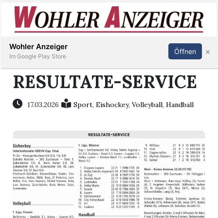
Inserieren
Abonnieren
Anmelden
Wohler Anzeiger
×
Öffnen
Im Google Play Store
RESULTATE-SERVICE
Immobilien
17.03.2026
Sport
,
Eishockey
,
Volleyball
,
Handball
Veranstaltungen
Stellen
E-
Paper
Newsletter