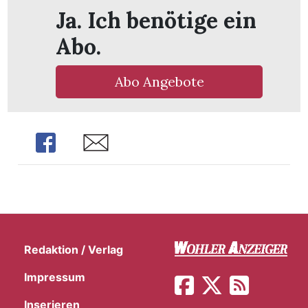
Ja. Ich benötige ein
Abo.
Abo Angebote
Share
Share
en
Redaktion / Verlag
Impressum
Inserieren