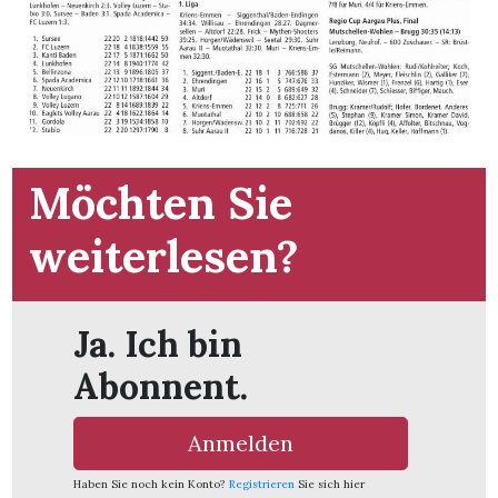
App
hlen
Möchten Sie
ten
weiterlesen?
emgarten
Ja. Ich bin
Abonnent.
len
Anmelden
Haben Sie noch kein Konto?
Registrieren
Sie sich hier