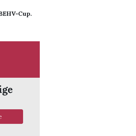
KBEHV-Cup.
ige
e