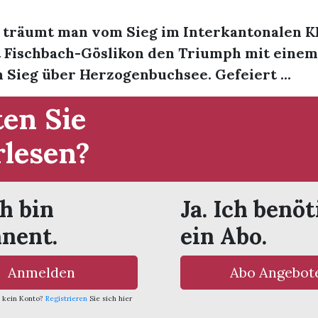
n träumt man vom Sieg im Interkantonalen 
t Fischbach-Göslikon den Triumph mit einem
 Sieg über Herzogenbuchsee. Gefeiert ...
en Sie
rlesen?
ch bin
Ja. Ich benöt
nent.
ein Abo.
Anmelden
Abo Angebot
 kein Konto?
Registrieren
Sie sich hier