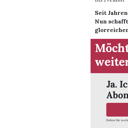
Seit Jahre
Nun schaff
glorreichen
Möcht
weite
Ja. I
Abon
Haben Sie noch