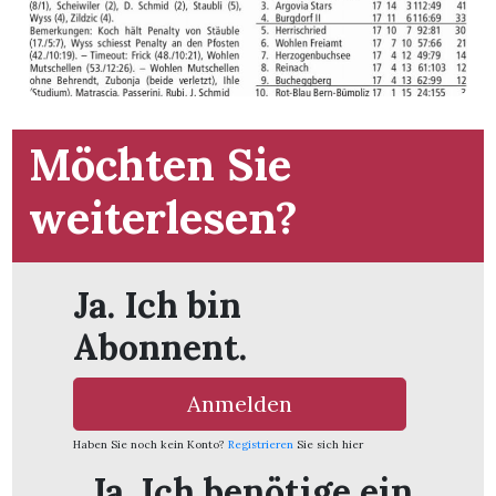
Möchten Sie
weiterlesen?
Ja. Ich bin
Abonnent.
en
Anmelden
Haben Sie noch kein Konto?
Registrieren
Sie sich hier
Ja. Ich benötige ein