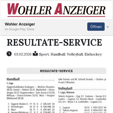
Inserieren
Abonnieren
Anmelden
Wohler Anzeiger
×
Öffnen
Im Google Play Store
RESULTATE-SERVICE
Immobilien
03.02.2026
Sport
,
Handball
,
Volleyball
,
Eishockey
Veranstaltungen
Stellen
E-
Paper
Newsletter