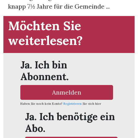
knapp 7½ Jahre für die Gemeinde ...
App
Möchten Sie
hlen
weiterlesen?
Ja. Ich bin
ten
Abonnent.
emgarten
Anmelden
Haben Sie noch kein Konto?
Registrieren
Sie sich hier
Ja. Ich benötige ein
len
Abo.