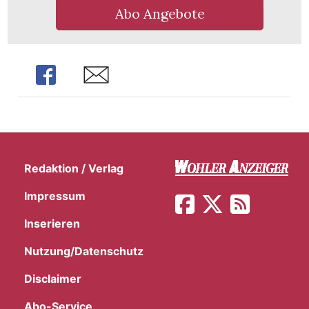
Abo Angebote
Share
Share
Redaktion / Verlag
Impressum
Inserieren
en
Nutzung/Datenschutz
Disclaimer
Abo-Service