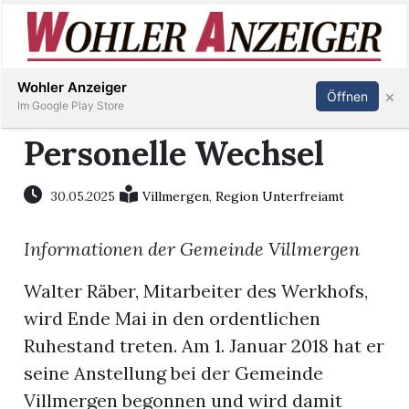
Inserieren
Abonnieren
Anmelden
Wohler Anzeiger
×
Öffnen
Im Google Play Store
Personelle Wechsel
Immobilien
30.05.2025
Villmergen
,
Region Unterfreiamt
Veranstaltungen
Informationen der Gemeinde Villmergen
Stellen
Walter Räber, Mitarbeiter des Werkhofs,
wird Ende Mai in den ordentlichen
E-
Ruhestand treten. Am 1. Januar 2018 hat er
Paper
seine Anstellung bei der Gemeinde
Villmergen begonnen und wird damit
Newsletter