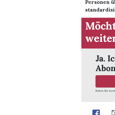
Personen üb
standardisi
Möcht
weite
Ja. I
Abon
Haben Sie noch
Share
Sh