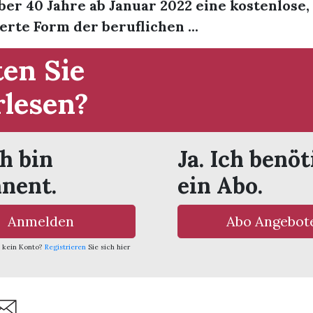
er 40 Jahre ab Januar 2022 eine kostenlose,
erte Form der beruflichen ...
en Sie
rlesen?
ch bin
Ja. Ich benöt
nent.
ein Abo.
Anmelden
Abo Angebot
 kein Konto?
Registrieren
Sie sich hier
are