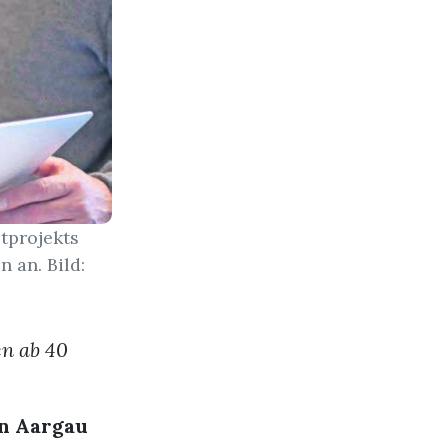
tprojekts
 an. Bild:
en ab 40
on Aargau