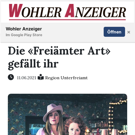
Inserieren
Abonnieren
Anmelden
Wohler Anzeiger
×
Öffnen
Im Google Play Store
Die «Freiämter Art»
gefällt ihr
Immobilien
Veranstaltungen
11.06.2021
Region Unterfreiamt
Stellen
E-
Paper
Newsletter