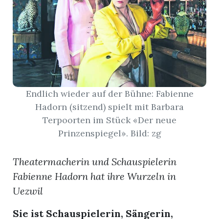
App
hlen
Endlich wieder auf der Bühne: Fabienne
ten
Hadorn (sitzend) spielt mit Barbara
Terpoorten im Stück «Der neue
Prinzenspiegel». Bild: zg
emgarten
Theatermacherin und Schauspielerin
Fabienne Hadorn hat ihre Wurzeln in
len
Uezwil
Sie ist Schauspielerin, Sängerin,