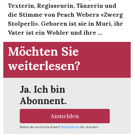
Texterin, Regisseurin, Tänzerin und
die Stimme von Peach Webers «Zwerg
Stolperli». Geboren ist sie in Muri, ihr
Vater ist ein Wohler und ihre ...
Möchten Sie
weiterlesen?
Ja. Ich bin
Abonnent.
en
Anmelden
Haben Sie noch kein Konto?
Registrieren
Sie sich hier