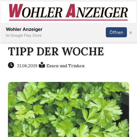
Inserieren
Abonnieren
Anmelden
Wohler Anzeiger
×
Öffnen
Im Google Play Store
TIPP DER WOCHE
Immobilien
21.06.2019
Essen und Trinken
Veranstaltungen
Stellen
E-
Paper
Newsletter