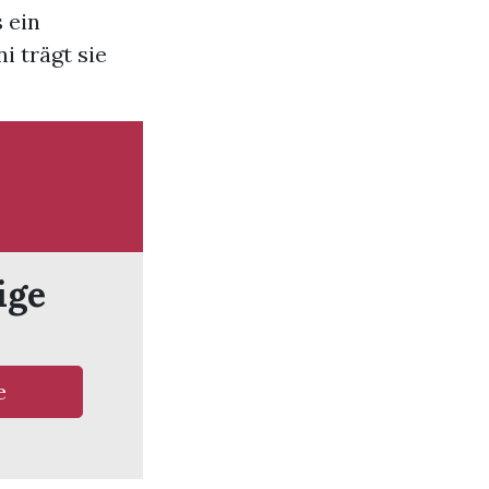
 ein
i trägt sie
ige
e