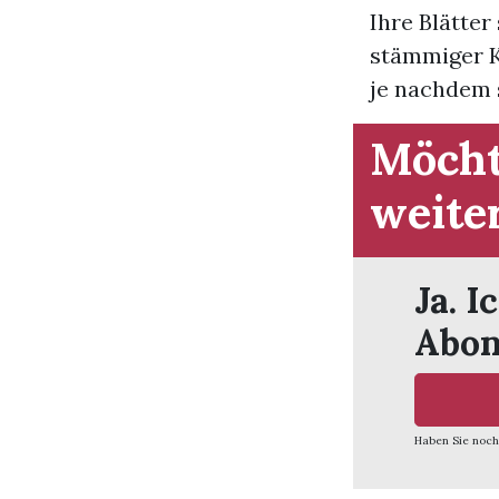
Ihre Blätte
stämmiger Ka
je nachdem s
Möcht
weite
Ja. I
Abon
Haben Sie noch