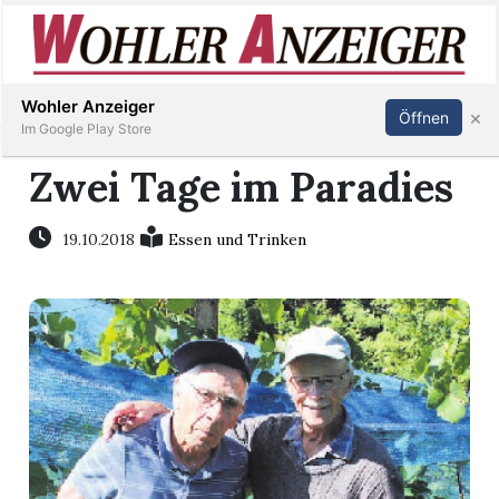
Inserieren
Abonnieren
Anmelden
Wohler Anzeiger
×
Öffnen
Im Google Play Store
Zwei Tage im Paradies
Immobilien
19.10.2018
Essen und Trinken
Veranstaltungen
Stellen
E-
Paper
Newsletter