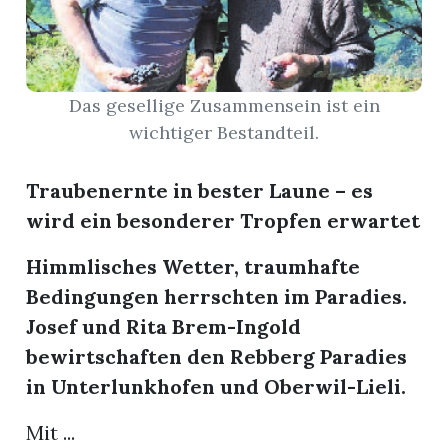
App
hlen
Das gesellige Zusammensein ist ein
wichtiger Bestandteil.
Traubenernte in bester Laune – es
ten
wird ein besonderer Tropfen erwartet
Himmlisches Wetter, traumhafte
emgarten
Bedingungen herrschten im Paradies.
Josef und Rita Brem-Ingold
bewirtschaften den Rebberg Paradies
len
in Unterlunkhofen und Oberwil-Lieli.
Mit ...