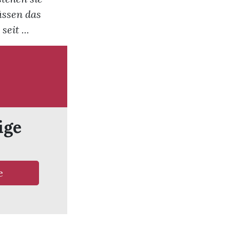
üssen das
eit ...
ige
e