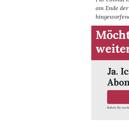
am Ende der 
hingeworfene
Möcht
weite
Ja. I
Abon
Haben Sie noch