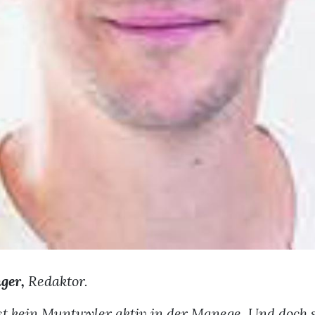
nger,
Redaktor.
st kein Muntwyler aktiv in der Manege. Und doch s