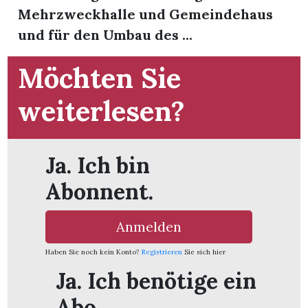
Mehrzweckhalle und Gemeindehaus
und für den Umbau des ...
App
hlen
Möchten Sie
weiterlesen?
ten
Ja. Ich bin
Abonnent.
emgarten
Anmelden
Haben Sie noch kein Konto?
Registrieren
Sie sich hier
len
Ja. Ich benötige ein
Abo.