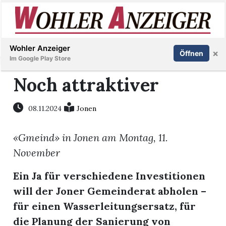
Inserieren
Abonnieren
Anmelden
Wohler Anzeiger
×
Öffnen
Im Google Play Store
Noch attraktiver
Immobilien
08.11.2024
Jonen
Veranstaltungen
«Gmeind» in Jonen am Montag, 11.
November
Stellen
Ein Ja für verschiedene Investitionen
E-
will der Joner Gemeinderat abholen –
Paper
für einen Wasserleitungsersatz, für
die Planung der Sanierung von
Newsletter