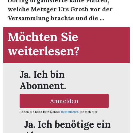
Döring organisierte kalte Platten,
welche Metzger Urs Groth vor der
Versammlung brachte und die ...
Möchten Sie
weiterlesen?
Ja. Ich bin
Abonnent.
Anmelden
en
Haben Sie noch kein Konto?
Registrieren
Sie sich hier
Ja. Ich benötige ein