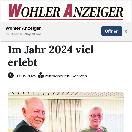
Inserieren
Abonnieren
Anmelden
Wohler Anzeiger
×
Öffnen
Im Google Play Store
Im Jahr 2024 viel
erlebt
Immobilien
Veranstaltungen
13.05.2025
Mutschellen
,
Berikon
Stellen
E-
Paper
Newsletter