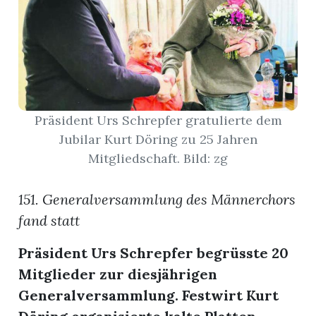
App
hlen
Präsident Urs Schrepfer gratulierte dem
Jubilar Kurt Döring zu 25 Jahren
ten
Mitgliedschaft. Bild: zg
emgarten
151. Generalversammlung des Männerchors
fand statt
Präsident Urs Schrepfer begrüsste 20
len
Mitglieder zur diesjährigen
Generalversammlung. Festwirt Kurt