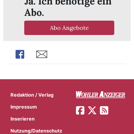
Ja. Ich benötige ein
Abo.
Abo Angebote
Share
Share
Redaktion / Verlag
en
Impressum
Inserieren
Nutzung/Datenschutz