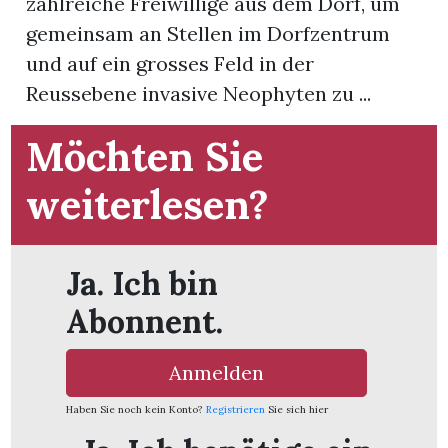
zahlreiche Freiwillige aus dem Dorf, um
gemeinsam an Stellen im Dorfzentrum
App
und auf ein grosses Feld in der
hlen
Reussebene invasive Neophyten zu ...
Möchten Sie
weiterlesen?
ten
Ja. Ich bin
emgarten
Abonnent.
Anmelden
len
Haben Sie noch kein Konto?
Registrieren
Sie sich hier