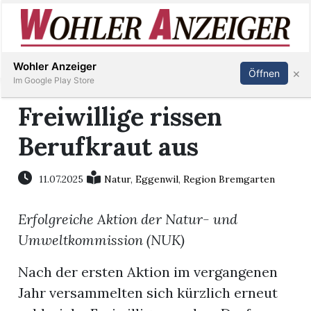
Inserieren
Abonnieren
Anmelden
Wohler Anzeiger
×
Öffnen
Im Google Play Store
Freiwillige rissen
Berufkraut aus
Immobilien
Veranstaltungen
11.07.2025
Natur
,
Eggenwil
,
Region Bremgarten
Erfolgreiche Aktion der Natur- und
Stellen
Umweltkommission (NUK)
E-
Nach der ersten Aktion im vergangenen
Paper
Jahr versammelten sich kürzlich erneut
Newsletter