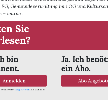
im EG, Gemeindeverwaltung im 1.OG und Kultursaa
 – wurde ...
en Sie
rlesen?
ch bin
Ja. Ich benöt
nent.
ein Abo.
Anmelden
Abo Angebot
 kein Konto?
Registrieren
Sie sich hier