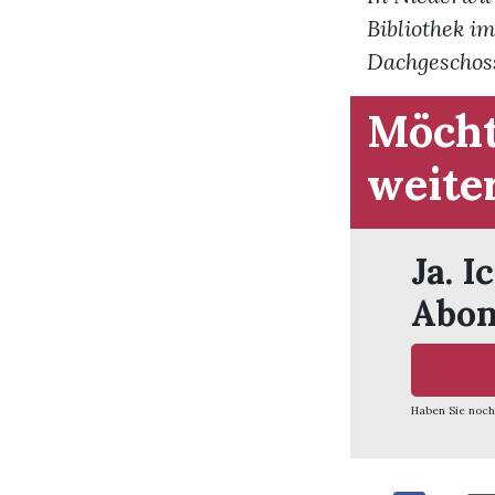
Bibliothek 
Dachgeschoss
Möcht
weite
Ja. I
Abon
Haben Sie noch