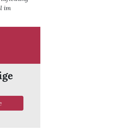
l im
ige
e