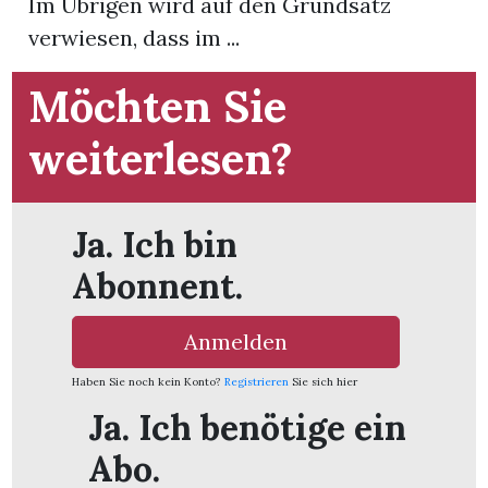
Im Übrigen wird auf den Grundsatz
verwiesen, dass im ...
App
Möchten Sie
hlen
weiterlesen?
ten
Ja. Ich bin
Abonnent.
emgarten
Anmelden
Haben Sie noch kein Konto?
Registrieren
Sie sich hier
len
Ja. Ich benötige ein
Abo.