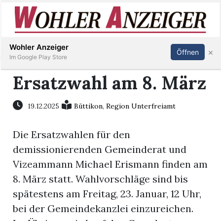
Inserieren
Abonnieren
Anmelden
Wohler Anzeiger
×
Öffnen
Im Google Play Store
Ersatzwahl am 8. März
Immobilien
19.12.2025
Büttikon
,
Region Unterfreiamt
Veranstaltungen
Die Ersatzwahlen für den
demissionierenden Gemeinderat und
Stellen
Vizeammann Michael Erismann finden am
8. März statt. Wahlvorschläge sind bis
E-
spätestens am Freitag, 23. Januar, 12 Uhr,
Paper
bei der Gemeindekanzlei einzureichen.
Newsletter