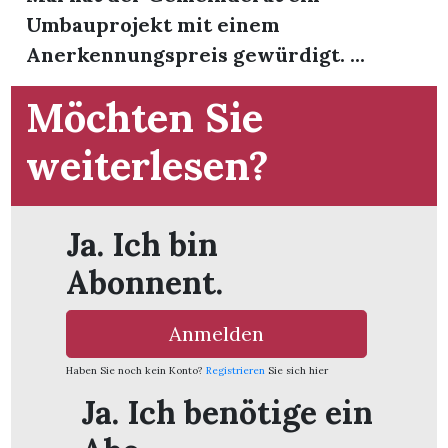
Umbauprojekt mit einem
Anerkennungspreis gewürdigt. ...
Möchten Sie
weiterlesen?
Ja. Ich bin
Abonnent.
Anmelden
en
Haben Sie noch kein Konto?
Registrieren
Sie sich hier
Ja. Ich benötige ein