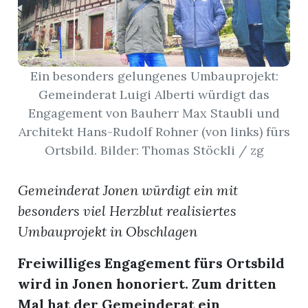
App
hlen
Ein besonders gelungenes Umbauprojekt:
Gemeinderat Luigi Alberti würdigt das
Engagement von Bauherr Max Staubli und
Architekt Hans-Rudolf Rohner (von links) fürs
ten
Ortsbild. Bilder: Thomas Stöckli / zg
Gemeinderat Jonen würdigt ein mit
emgarten
besonders viel Herzblut realisiertes
Umbauprojekt in Obschlagen
len
Freiwilliges Engagement fürs Ortsbild
wird in Jonen honoriert. Zum dritten
Mal hat der Gemeinderat ein