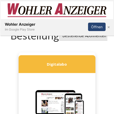
Inserieren
Abonnieren
Anmelden
Wohler Anzeiger
×
Öffnen
Im Google Play Store
Immobilien
Veranstaltungen
Stellen
E-
Paper
Newsletter