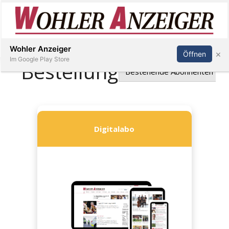
Inserieren
Abonnieren
Anmelden
Wohler Anzeiger
×
Öffnen
Im Google Play Store
Immobilien
Veranstaltungen
Stellen
E-
Paper
Newsletter