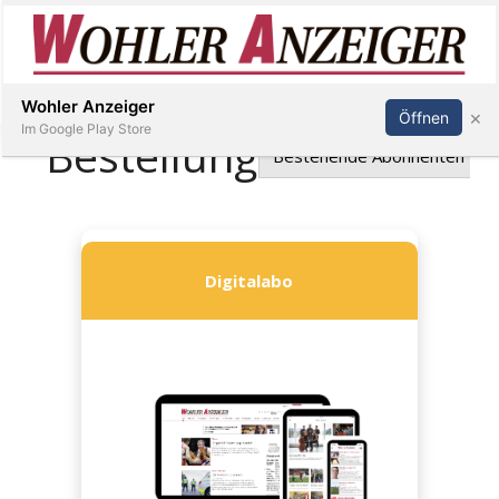
Inserieren
Abonnieren
Anmelden
Wohler Anzeiger
×
Öffnen
Im Google Play Store
Immobilien
Veranstaltungen
Stellen
E-
Paper
Newsletter