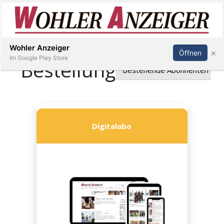
Inserieren
Abonnieren
Anmelden
Wohler Anzeiger
×
Öffnen
Im Google Play Store
Immobilien
Veranstaltungen
Stellen
E-
Paper
Newsletter